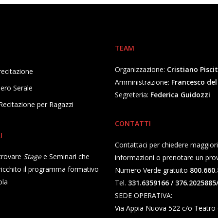
TEAM
Organizzazione:
Cristiano Piscit
recitazione
Amministrazione:
Francesco de
ero Serale
Segreteria:
Federica Guidozzi
Recitazione per Ragazzi
CONTATTI
I
Contattaci per chiedere maggiori
 trovare
Stage
e Seminari che
informazioni o prenotare un pro
icchito il programma formativo
Numero Verde gratuito
800.660.
ola
Tel.
331.6359166 / 376.2025885
SEDE OPERATIVA:
Via Appia Nuova 522 c/o Teatro di