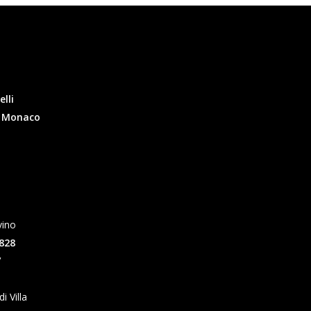
elli
l Monaco
vino
828
/
 Villa