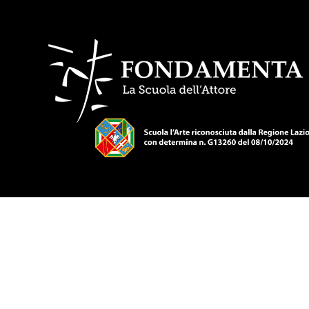
Hit enter to search or ESC to close