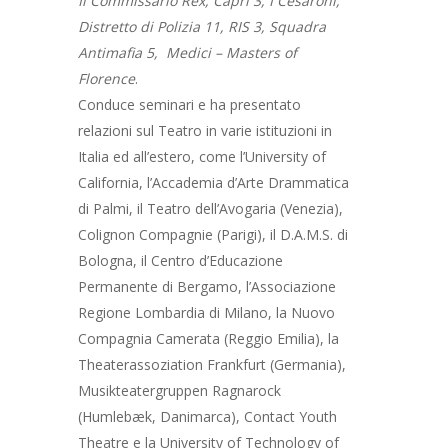
Il Commissario Rex, Capri 3, I Cesaroni,
CORSO LIBERO SERAL
Distretto di Polizia 11, RIS 3, Squadra
CONTATTI
CORSO UNDER 18
Antimafia 5, Medici – Masters of
BANDO NUOVO IM
Florence
.
SEMINARI
Conduce seminari e ha presentato
DIARIO DI BORDO
relazioni sul Teatro in varie istituzioni in
Italia ed all’estero, come l’University of
California, l’Accademia d’Arte Drammatica
di Palmi, il Teatro dell’Avogaria (Venezia),
Colignon Compagnie (Parigi), il D.A.M.S. di
Bologna, il Centro d’Educazione
Permanente di Bergamo, l’Associazione
Regione Lombardia di Milano, la Nuovo
Compagnia Camerata (Reggio Emilia), la
Theaterassoziation Frankfurt (Germania),
Musikteatergruppen Ragnarock
(Humlebæk, Danimarca), Contact Youth
Theatre e la University of Technology of