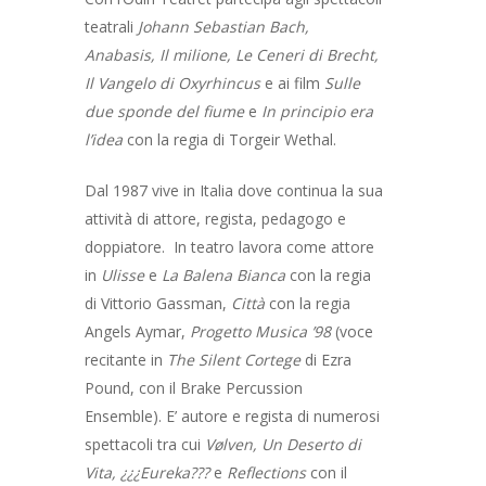
teatrali
Johann Sebastian Bach,
Anabasis, Il milione, Le Ceneri di Brecht,
Il Vangelo di Oxyrhincus
e ai film
Sulle
due sponde del fiume
e
In principio era
l’idea
con la regia di Torgeir Wethal.
Dal 1987 vive in Italia dove continua la sua
attività di attore, regista, pedagogo e
doppiatore. In teatro lavora come attore
in
Ulisse
e
La Balena Bianca
con la regia
di Vittorio Gassman,
Città
con la regia
Angels Aymar,
Progetto Musica ’98
(voce
recitante in
The Silent Cortege
di Ezra
Pound, con il Brake Percussion
Ensemble). E’ autore e regista di numerosi
spettacoli tra cui
Vølven, Un Deserto di
Vita, ¿¿¿Eureka???
e
Reflections
con il