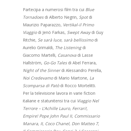
Partecipa a numerosi film tra cui
Blue
Tornadoes
di Alberto Negrin,
Spot
di
Maurizio Paparazzo,
Vertikal-il Primo
Viaggio
di Jenö Farkas,
Swept Away
di Guy
Ritchie,
Se sarà luce, sarà bellissimo
di
Aurelio Grimaldi,
The Listening
di
Giacomo Martelli,
Casanova
di Lasse
Hallström,
Go-Go Tales
di Abel Ferrara,
HOME
Night of the Sinner
di Alessandro Perella,
CHI SIAMO
Noi Credevamo
di Mario Martone,
La
Scomparsa di Patò
di Rocco Mortelitti.
DOCENTI
Per la televisione lavora in varie fiction
italiane e statunitensi tra cui
Viaggio Nel
CORSI
I NOSTRI DOCENTI
Terrore – L’Achille Lauro, Ferrari!,
COLLABORAZIONI
AMMISSIONE
CORSO TRIENNALE DI
Empire! Pope John Paul II, Commissario
RECITAZIONE
Manara, II, Coco Chanel, Don Matteo 7,
ALLIEVI