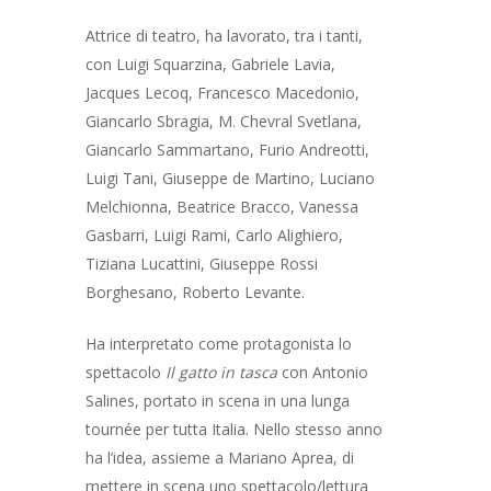
Attrice di teatro, ha lavorato, tra i tanti,
con Luigi Squarzina, Gabriele Lavia,
Jacques Lecoq, Francesco Macedonio,
Giancarlo Sbragia, M. Chevral Svetlana,
Giancarlo Sammartano, Furio Andreotti,
Luigi Tani, Giuseppe de Martino, Luciano
Melchionna, Beatrice Bracco, Vanessa
Gasbarri, Luigi Rami, Carlo Alighiero,
Tiziana Lucattini, Giuseppe Rossi
HOME
Borghesano, Roberto Levante.
CHI SIAMO
Ha interpretato come protagonista lo
spettacolo
Il gatto in tasca
con Antonio
DOCENTI
Salines, portato in scena in una lunga
CORSI
I NOSTRI DOCENTI
tournée per tutta Italia. Nello stesso anno
ha l’idea, assieme a Mariano Aprea, di
COLLABORAZIONI
AMMISSIONE
CORSO TRIENNALE DI
mettere in scena uno spettacolo/lettura