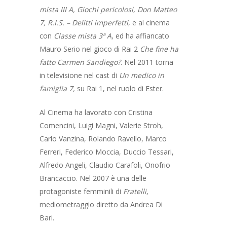
mista III A, Giochi pericolosi, Don Matteo
7, R.I.S. – Delitti imperfetti
, e al cinema
con
Classe mista 3ª A
, ed ha affiancato
Mauro Serio nel gioco di Rai 2
Che fine ha
fatto Carmen Sandiego?
. Nel 2011 torna
in televisione nel cast di
Un medico in
famiglia 7,
su Rai 1, nel ruolo di Ester.
Al Cinema ha lavorato con Cristina
Comencini, Luigi Magni, Valerie Stroh,
Carlo Vanzina, Rolando Ravello, Marco
Ferreri, Federico Moccia, Duccio Tessari,
Alfredo Angeli, Claudio Carafoli, Onofrio
Brancaccio. Nel 2007 è una delle
protagoniste femminili di
Fratelli
,
mediometraggio diretto da Andrea Di
Bari.