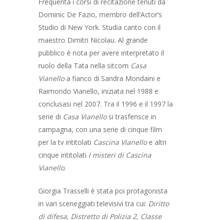
Frequenta i corsi di recitazione tenuti da
Dominic De Fazio, membro dell’Actor’s
Studio di New York. Studia canto con il
maestro Dimitri Nicolau. Al grande
pubblico è nota per avere interpretato il
ruolo della Tata nella sitcom
Casa
Vianello
a fianco di Sandra Mondaini e
Raimondo Vianello, iniziata nel 1988 e
conclusasi nel 2007. Tra il 1996 e il 1997 la
serie di
Casa Vianello
si trasferisce in
campagna, con una serie di cinque film
per la tv intitolati
Cascina Vianello
e altri
cinque intitolati
I misteri di Cascina
Vianello
.
Giorgia Trasselli è stata poi protagonista
in vari sceneggiati televisivi tra cui:
Diritto
di difesa, Distretto di Polizia 2, Classe