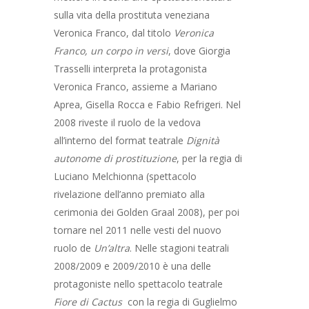
RECITAZIONE
ALLIEVI
sulla vita della prostituta veneziana
CORSO LIBERO SERAL
Veronica Franco, dal titolo
Veronica
CONTATTI
Franco, un corpo in versi
, dove Giorgia
CORSO UNDER 18
Trasselli interpreta la protagonista
BANDO NUOVO IM
SEMINARI
Veronica Franco, assieme a Mariano
DIARIO DI BORDO
Aprea, Gisella Rocca e Fabio Refrigeri. Nel
2008 riveste il ruolo de la vedova
all’interno del format teatrale
Dignità
autonome di prostituzione
, per la regia di
Luciano Melchionna (spettacolo
rivelazione dell’anno premiato alla
cerimonia dei Golden Graal 2008), per poi
tornare nel 2011 nelle vesti del nuovo
ruolo de
Un’altra
. Nelle stagioni teatrali
2008/2009 e 2009/2010 è una delle
protagoniste nello spettacolo teatrale
Fiore di Cactus
con la regia di Guglielmo