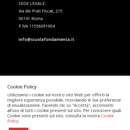
SEDE LEGALE:
Via dei Prati Fiscali, 215
00141 Roma
P.IVA 11556091004
info@scuolafondamenta.it
Cookie Policy
Utilizziamo i cookie sul nostro sito Web per offrirti la
migliore esperienza possibile, ricordando le tue preferenze
di visualizzazione. Facendo clic su "Accetta", acconsenti
all'uso di tutti i cookie presenti sul sito. Per conoscere quali
Cookie sono presenti sul sito, consulta la nostra
Cookie
Policy
.
© 2026 Fondamenta.