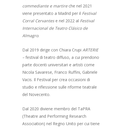
COLLABORAZIONI
AMMISSIONE
CORSO TRIENNALE DI
commediante e martire
che nel 2021
RECITAZIONE
viene presentato a Madrid per il
Festival
ALLIEVI
Corral Cervantes
e nel 2022 al
Festival
CORSO LIBERO SERAL
Internacional de Teatro Clásico
de
CONTATTI
CORSO UNDER 18
Almagro
.
BANDO NUOVO IM
SEMINARI
Dal 2019 dirige con Chiara Crupi
ARTERIE
DIARIO DI BORDO
–
festival di teatro diffuso
, a cui prendono
parte docenti universitari e artisti come
Nicola Savarese, Franco Ruffini, Gabriele
Vacis. Il Festival per crea occasioni di
studio e riflessione sulle riforme teatrale
del Novecento.
Dal 2020 diviene membro del TaPRA
(Theatre and Performing Research
Association) nel Regno Unito per cui tiene