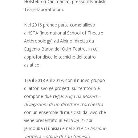
Holstebro (Danimarca), presso il Nordisk
Teaterlaboratorium.
Nel 2016 prende parte come allievo
all’ISTA (International School of Theatre
Anthropology) ad Albino, diretta da
Eugenio Barba dell’Odin Teatret in cui
approfondisce le tecniche del teatro
asiatico.
Tra il 2018 e il 2019, con il nuovo gruppo
di attori svolge progetti sul territorio e
HOME
compone due regie:
Fuga da Mozart –
CHI SIAMO
divagazioni di un direttore d’orchestra
con un ensemble di musicisti dal vivo che
DOCENTI
viene presentato al
Festival 4×4
di
Jendouba (Tunisia) e nel 2019
La finzione
CORSI
I NOSTRI DOCENTI
veritiera – storia di San Genesio