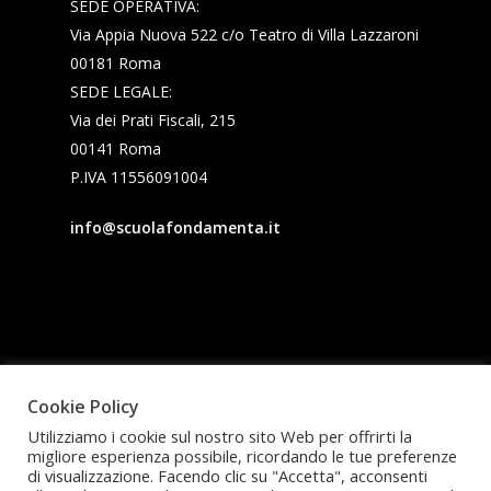
SEDE OPERATIVA:
Via Appia Nuova 522 c/o Teatro di Villa Lazzaroni
00181 Roma
SEDE LEGALE:
Via dei Prati Fiscali, 215
00141 Roma
P.IVA 11556091004
info@scuolafondamenta.it
Cookie Policy
Utilizziamo i cookie sul nostro sito Web per offrirti la
migliore esperienza possibile, ricordando le tue preferenze
di visualizzazione. Facendo clic su "Accetta", acconsenti