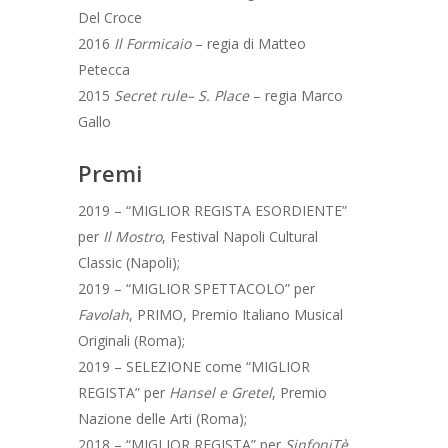
Del Croce
2016
Il Formicaio
– regia di Matteo
Petecca
2015
Secret rule– S. Place
– regia Marco
HOME
Gallo
CHI SIAMO
Premi
DOCENTI
2019 – “MIGLIOR REGISTA ESORDIENTE”
per
Il Mostro
, Festival Napoli Cultural
CORSI
I NOSTRI DOCENTI
Classic (Napoli);
COLLABORAZIONI
2019 – “MIGLIOR SPETTACOLO” per
AMMISSIONE
CORSO TRIENNALE DI
Favolah
, PRIMO, Premio Italiano Musical
RECITAZIONE
ALLIEVI
Originali (Roma);
CORSO LIBERO SERAL
2019 – SELEZIONE come “MIGLIOR
CONTATTI
CORSO UNDER 18
REGISTA” per
Hansel e Gretel
, Premio
Nazione delle Arti (Roma);
BANDO NUOVO IM
SEMINARI
2018 – “MIGLIOR REGISTA” per
SinfoniTè
,