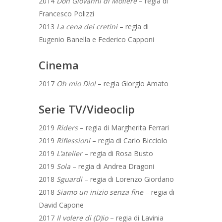
2014
Don Giovanni di Moliere
– regia di
Francesco Polizzi
2013
La cena dei cretini
– regia di
Eugenio Banella e Federico Capponi
Cinema
2017
Oh mio Dio!
– regia Giorgio Amato
Serie TV/Videoclip
2019
Riders
– regia di Margherita Ferrari
2019
Riflessioni
– regia di Carlo Bicciolo
2019
L’atelier
– regia di Rosa Busto
2019
Sola
– regia di Andrea Dragoni
2018
Sguardi
– regia di Lorenzo Giordano
2018
Siamo un inizio senza fine
– regia di
David Capone
2017
Il volere di (D)io
– regia di Lavinia