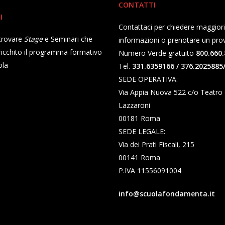
CONTATTI
I
Contattaci per chiedere maggiori
 trovare
Stage
e Seminari che
informazioni o prenotare un pro
icchito il programma formativo
Numero Verde gratuito
800.660.
ola
Tel.
331.6359166 / 376.2025885
SEDE OPERATIVA:
Via Appia Nuova 522 c/o Teatro di
Lazzaroni
00181 Roma
SEDE LEGALE:
Via dei Prati Fiscali, 215
00141 Roma
P.IVA 11556091004
info@scuolafondamenta.it