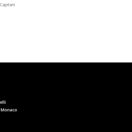
Capitani
elli
l Monaco