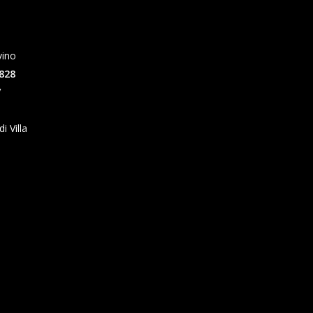
vino
828
/
 Villa