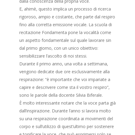
dalla conoscenza della propria voce.
E, ahimè, questo implica un processo di ricerca
rigoroso, ampio e costante, che parte dal respiro
fino alla corretta emissione vocale. La scuola di
recitazione Fondamenta pone la vocalità come
un aspetto fondamentale sul quale lavorare sin
dal primo giorno, con un unico obiettivo:
sensibilizzare l’ascolto di noi stessi.
Durante il primo anno, una volta a settimana,
vengono dedicate due ore esclusivamente alla
HOME
respirazione: “è importante che voi impariate a
capire e descrivere come sta il vostro respiro”,
CHI SIAMO
sono le parole della docente Silvia Biferale.
È molto interessante notare che la voce parta già
DOCENTI
dall’inspirazione. Durante l’anno si lavora molto
CORSI
I NOSTRI DOCENTI
su una respirazione coordinata ai movimenti del
corpo e sull’utilizzo di quest’ultimo per sostenere
COLLABORAZIONI
AMMISSIONE
CORSO TRIENNALE DI
e tonificare la voce, che può esprimersi solo se