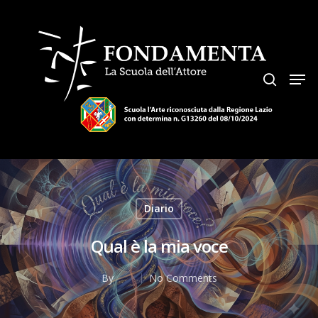
Hit enter to search or ESC to close
Diario
Qual è la mia voce
By
No Comments