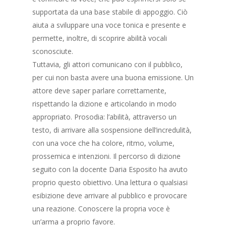
RECITAZIONE
supportata da una base stabile di appoggio. Ciò
ALLIEVI
CORSO LIBERO SERAL
aiuta a sviluppare una voce tonica e presente e
CONTATTI
permette, inoltre, di scoprire abilità vocali
CORSO UNDER 18
sconosciute.
BANDO NUOVO IM
SEMINARI
Tuttavia, gli attori comunicano con il pubblico,
per cui non basta avere una buona emissione. Un
DIARIO DI BORDO
attore deve saper parlare correttamente,
rispettando la dizione e articolando in modo
appropriato. Prosodia: l’abilità, attraverso un
testo, di arrivare alla sospensione dell’incredulità,
con una voce che ha colore, ritmo, volume,
prossemica e intenzioni. Il percorso di dizione
seguito con la docente Daria Esposito ha avuto
proprio questo obiettivo. Una lettura o qualsiasi
esibizione deve arrivare al pubblico e provocare
una reazione. Conoscere la propria voce è
un’arma a proprio favore.