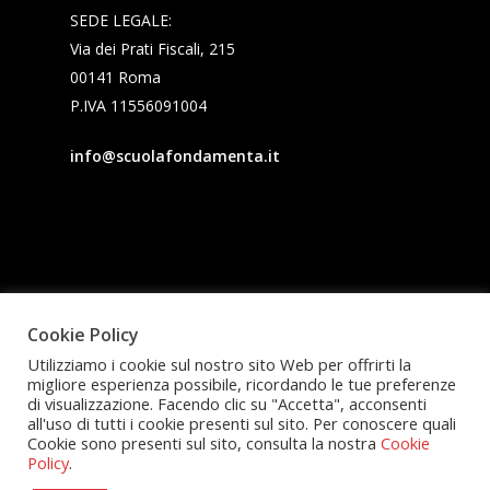
SEDE LEGALE:
Via dei Prati Fiscali, 215
00141 Roma
P.IVA 11556091004
info@scuolafondamenta.it
Cookie Policy
Utilizziamo i cookie sul nostro sito Web per offrirti la
migliore esperienza possibile, ricordando le tue preferenze
di visualizzazione. Facendo clic su "Accetta", acconsenti
all'uso di tutti i cookie presenti sul sito. Per conoscere quali
Cookie sono presenti sul sito, consulta la nostra
Cookie
Policy
.
© 2026 Fondamenta.