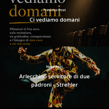
Previous Post
Ci vediamo domani
Next Post
Arlecchino servitore di due
padroni - Strehler