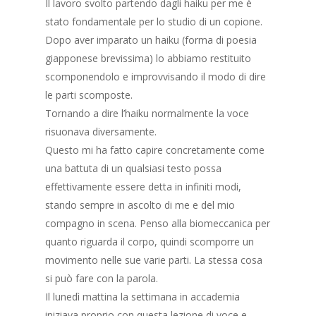
Il lavoro svolto partendo dagli haiku per me è
stato fondamentale per lo studio di un copione.
Dopo aver imparato un haiku (forma di poesia
giapponese brevissima) lo abbiamo restituito
scomponendolo e improvvisando il modo di dire
le parti scomposte.
Tornando a dire l’haiku normalmente la voce
risuonava diversamente.
Questo mi ha fatto capire concretamente come
una battuta di un qualsiasi testo possa
effettivamente essere detta in infiniti modi,
stando sempre in ascolto di me e del mio
compagno in scena. Penso alla biomeccanica per
quanto riguarda il corpo, quindi scomporre un
movimento nelle sue varie parti. La stessa cosa
si può fare con la parola.
Il lunedì mattina la settimana in accademia
iniziava proprio con questa lezione di voce e