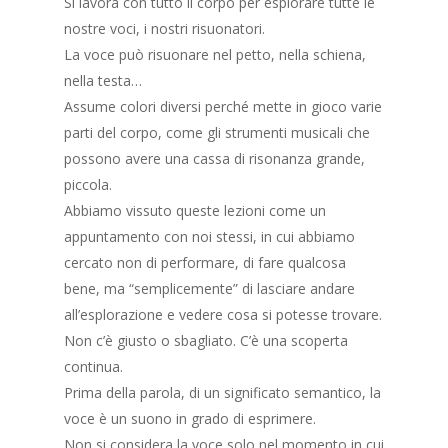
Si lavora con tutto il corpo per esplorare tutte le
nostre voci, i nostri risuonatori.
La voce può risuonare nel petto, nella schiena,
nella testa…
Assume colori diversi perché mette in gioco varie
parti del corpo, come gli strumenti musicali che
possono avere una cassa di risonanza grande,
piccola.
Abbiamo vissuto queste lezioni come un
appuntamento con noi stessi, in cui abbiamo
cercato non di performare, di fare qualcosa
bene, ma “semplicemente” di lasciare andare
all’esplorazione e vedere cosa si potesse trovare.
Non c’è giusto o sbagliato. C’è una scoperta
continua.
Prima della parola, di un significato semantico, la
voce è un suono in grado di esprimere.
Non si considera la voce solo nel momento in cui